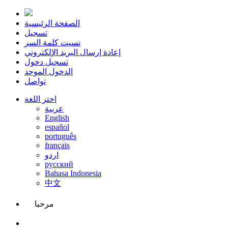
الصفحة الرئيسية
تسجيل
نسيت كلمة السر
إعادة إرسال البريد الإلكتروني
تسجيل دخول
الدخول الموحد
تواصل
اختر اللغة
عربية
English
español
português
français
اردو
русский
Bahasa Indonesia
中文
مرحبا